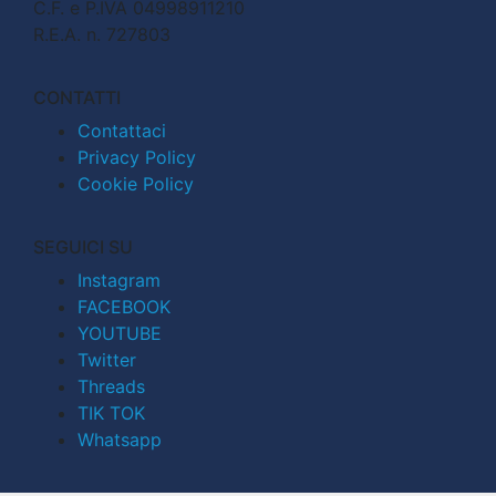
C.F. e P.IVA 04998911210
R.E.A. n. 727803
CONTATTI
Contattaci
Privacy Policy
Cookie Policy
SEGUICI SU
Instagram
FACEBOOK
YOUTUBE
Twitter
Threads
TIK TOK
Whatsapp