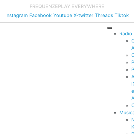
FREQUENZE
PLAY EVERYWHERE
Instagram
Facebook
Youtube
X-twitter
Threads
Tiktok
Radio
A
C
P
P
I
A
C
Music
K