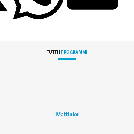
TUTTI I
PROGRAMMI
I Mattinieri