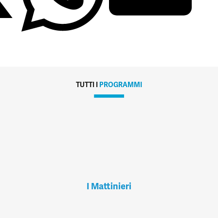
TUTTI I
PROGRAMMI
I Mattinieri