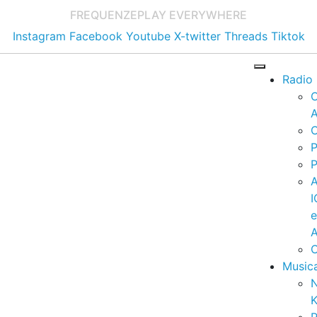
FREQUENZE
PLAY EVERYWHERE
Instagram
Facebook
Youtube
X-twitter
Threads
Tiktok
Radio
A
C
P
P
I
A
C
Music
K