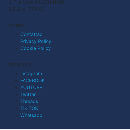
C.F. e P.IVA 04998911210
R.E.A. n. 727803
CONTATTI
Contattaci
Privacy Policy
Cookie Policy
SEGUICI SU
Instagram
FACEBOOK
YOUTUBE
Twitter
Threads
TIK TOK
Whatsapp