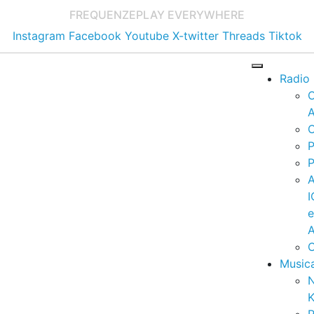
FREQUENZE
PLAY EVERYWHERE
Instagram
Facebook
Youtube
X-twitter
Threads
Tiktok
Radio
A
C
P
P
I
A
C
Music
K