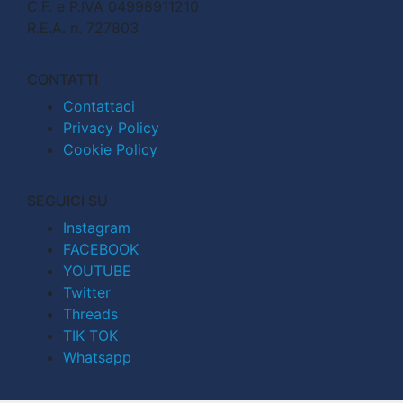
C.F. e P.IVA 04998911210
R.E.A. n. 727803
CONTATTI
Contattaci
Privacy Policy
Cookie Policy
SEGUICI SU
Instagram
FACEBOOK
YOUTUBE
Twitter
Threads
TIK TOK
Whatsapp