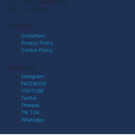
C.F. e P.IVA 04998911210
R.E.A. n. 727803
CONTATTI
Contattaci
Privacy Policy
Cookie Policy
SEGUICI SU
Instagram
FACEBOOK
YOUTUBE
Twitter
Threads
TIK TOK
Whatsapp