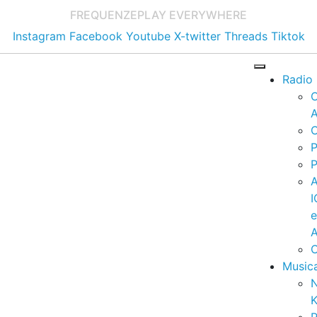
FREQUENZE
PLAY EVERYWHERE
Instagram
Facebook
Youtube
X-twitter
Threads
Tiktok
Radio
A
C
P
P
I
A
C
Music
K