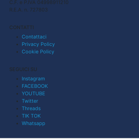
C.F. e P.IVA 04998911210
R.E.A. n. 727803
CONTATTI
Contattaci
Privacy Policy
Cookie Policy
SEGUICI SU
Instagram
FACEBOOK
YOUTUBE
Twitter
Threads
TIK TOK
Whatsapp