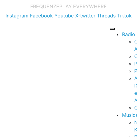
FREQUENZE
PLAY EVERYWHERE
Instagram
Facebook
Youtube
X-twitter
Threads
Tiktok
Radio
A
C
P
P
I
A
C
Music
K