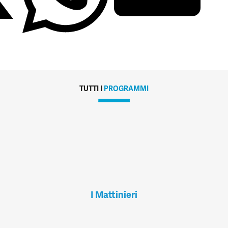
TUTTI I
PROGRAMMI
I Mattinieri