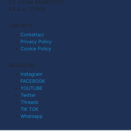
C.F. e P.IVA 04998911210
R.E.A. n. 727803
CONTATTI
Contattaci
Privacy Policy
Cookie Policy
SEGUICI SU
Instagram
FACEBOOK
YOUTUBE
Twitter
Threads
TIK TOK
Whatsapp