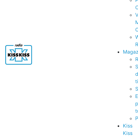
P
C
V
C
R
Magaz
R
S
t
S
p
t
Kiss
Kiss