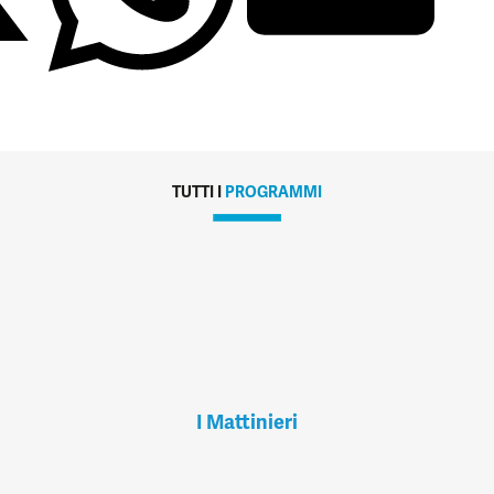
TUTTI I
PROGRAMMI
I Mattinieri