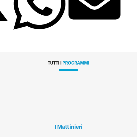
TUTTI I
PROGRAMMI
I Mattinieri