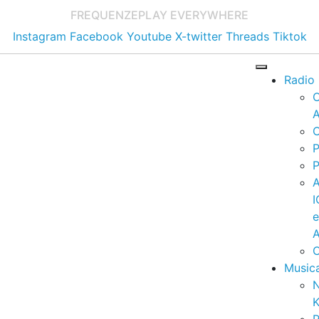
FREQUENZE
PLAY EVERYWHERE
Instagram
Facebook
Youtube
X-twitter
Threads
Tiktok
Radio
A
C
P
P
I
A
C
Music
K