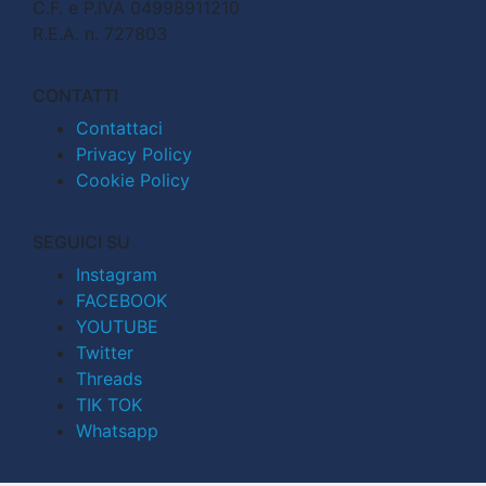
C.F. e P.IVA 04998911210
R.E.A. n. 727803
CONTATTI
Contattaci
Privacy Policy
Cookie Policy
SEGUICI SU
Instagram
FACEBOOK
YOUTUBE
Twitter
Threads
TIK TOK
Whatsapp