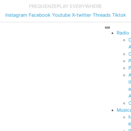
FREQUENZE
PLAY EVERYWHERE
Instagram
Facebook
Youtube
X-twitter
Threads
Tiktok
Radio
A
C
P
P
I
A
C
Music
K