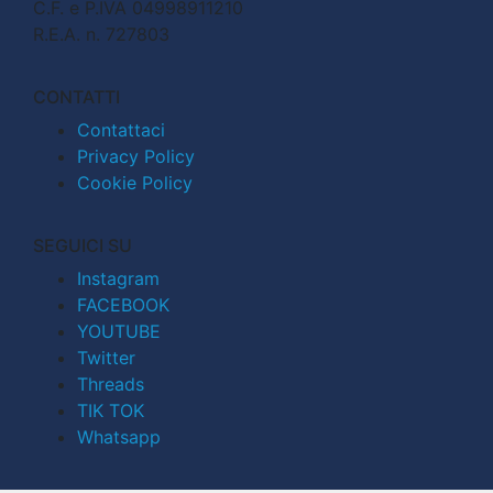
C.F. e P.IVA 04998911210
R.E.A. n. 727803
CONTATTI
Contattaci
Privacy Policy
Cookie Policy
SEGUICI SU
Instagram
FACEBOOK
YOUTUBE
Twitter
Threads
TIK TOK
Whatsapp