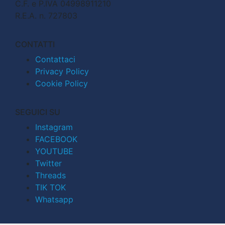
C.F. e P.IVA 04998911210
R.E.A. n. 727803
CONTATTI
Contattaci
Privacy Policy
Cookie Policy
SEGUICI SU
Instagram
FACEBOOK
YOUTUBE
Twitter
Threads
TIK TOK
Whatsapp