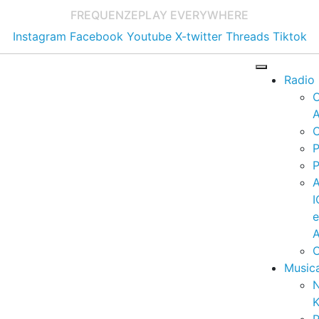
FREQUENZE
PLAY EVERYWHERE
Instagram
Facebook
Youtube
X-twitter
Threads
Tiktok
Radio
A
C
P
P
I
A
C
Music
K