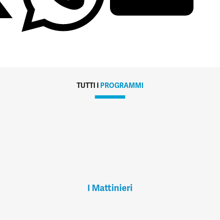
TUTTI I
PROGRAMMI
I Mattinieri