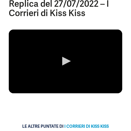
Replica del 27/07/2022 – I
Corrieri di Kiss Kiss
0
seconds
of
0
seconds
LE ALTRE PUNTATE DI
I CORRIERI DI KISS KISS