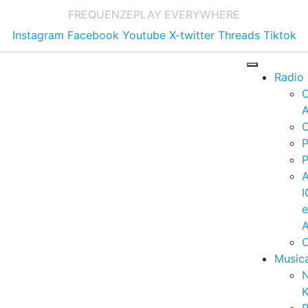
FREQUENZE
PLAY EVERYWHERE
Instagram
Facebook
Youtube
X-twitter
Threads
Tiktok
Radio
A
C
P
P
I
A
C
Music
K