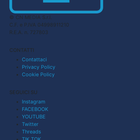
© CN MEDIA S.r.l.
C.F. e P.IVA 04998911210
R.E.A. n. 727803
CONTATTI
Contattaci
Privacy Policy
Cookie Policy
SEGUICI SU
Instagram
FACEBOOK
YOUTUBE
Twitter
Threads
TIK TOK