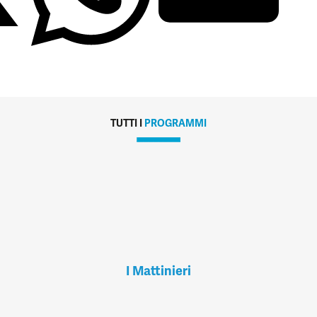
TUTTI I
PROGRAMMI
I Mattinieri