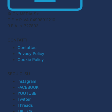
© CN MEDIA S.r.l.
C.F. e P.IVA 04998911210
R.E.A. n. 727803
CONTATTI
Contattaci
Privacy Policy
Cookie Policy
SEGUICI SU
Instagram
FACEBOOK
YOUTUBE
Twitter
Threads
TIK TOK