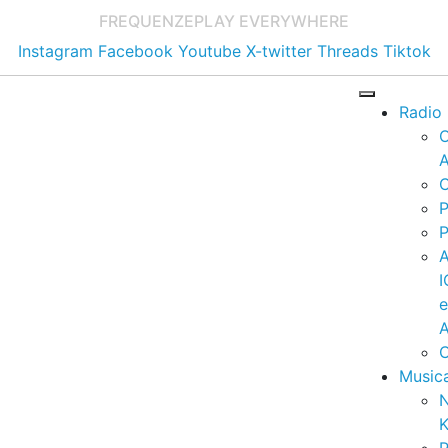
FREQUENZE
PLAY EVERYWHERE
Instagram
Facebook
Youtube
X-twitter
Threads
Tiktok
Radio
A
C
P
P
I
A
C
Music
K