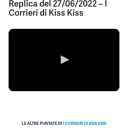
Replica del 27/06/2022 – I
Corrieri di Kiss Kiss
0
seconds
of
0
seconds
LE ALTRE PUNTATE DI
I CORRIERI DI KISS KISS