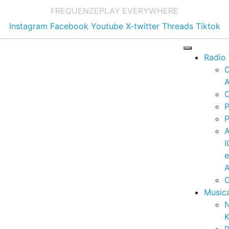
FREQUENZE
PLAY EVERYWHERE
Instagram
Facebook
Youtube
X-twitter
Threads
Tiktok
Radio
A
C
P
P
I
A
C
Music
K