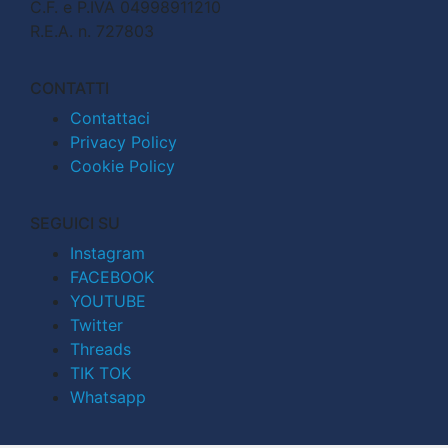
C.F. e P.IVA 04998911210
R.E.A. n. 727803
CONTATTI
Contattaci
Privacy Policy
Cookie Policy
SEGUICI SU
Instagram
FACEBOOK
YOUTUBE
Twitter
Threads
TIK TOK
Whatsapp