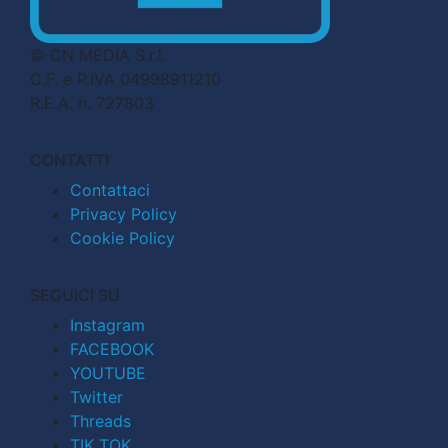
© CN MEDIA S.r.l.
C.F. e P.IVA 04998911210
R.E.A. n. 727803
CONTATTI
Contattaci
Privacy Policy
Cookie Policy
SEGUICI SU
Instagram
FACEBOOK
YOUTUBE
Twitter
Threads
TIK TOK