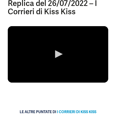
Replica del 26/07/2022 – I
Corrieri di Kiss Kiss
0
seconds
of
0
seconds
LE ALTRE PUNTATE DI
I CORRIERI DI KISS KISS