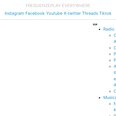
FREQUENZE
PLAY EVERYWHERE
Instagram
Facebook
Youtube
X-twitter
Threads
Tiktok
Radio
A
C
P
P
I
A
C
Music
K