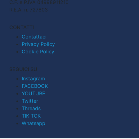
C.F. e P.IVA 04998911210
R.E.A. n. 727803
CONTATTI
Contattaci
Privacy Policy
Cookie Policy
SEGUICI SU
Instagram
FACEBOOK
YOUTUBE
Twitter
Threads
TIK TOK
Whatsapp