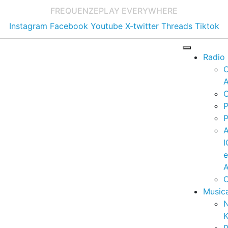
FREQUENZE
PLAY EVERYWHERE
Instagram
Facebook
Youtube
X-twitter
Threads
Tiktok
Radio
A
C
P
P
I
A
C
Music
K