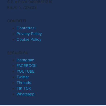
C.F. e P.IVA 04998911210
R.E.A. n. 727803
CONTATTI
Contattaci
Privacy Policy
Cookie Policy
SEGUICI SU
Instagram
FACEBOOK
YOUTUBE
Twitter
Threads
TIK TOK
Whatsapp