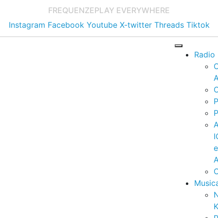
FREQUENZE
PLAY EVERYWHERE
Instagram
Facebook
Youtube
X-twitter
Threads
Tiktok
Radio
A
C
P
P
I
A
C
Music
K