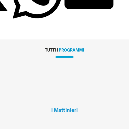
TUTTI I
PROGRAMMI
I Mattinieri