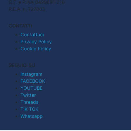
C.F. e P.IVA 04998911210
R.E.A. n. 727803
CONTATTI
Contattaci
Privacy Policy
Cookie Policy
SEGUICI SU
Instagram
FACEBOOK
YOUTUBE
Twitter
Threads
TIK TOK
Whatsapp