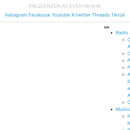
FREQUENZE
PLAY EVERYWHERE
Instagram
Facebook
Youtube
X-twitter
Threads
Tiktok
Radio
A
C
P
P
I
A
C
Music
K