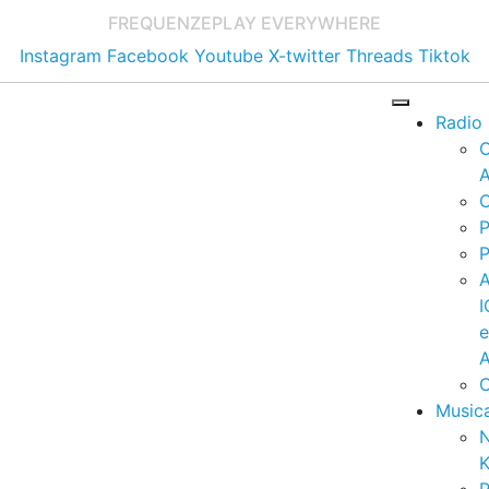
FREQUENZE
PLAY EVERYWHERE
Instagram
Facebook
Youtube
X-twitter
Threads
Tiktok
Radio
A
C
P
P
I
A
C
Music
K