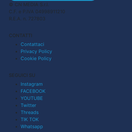
© CN MEDIA S.r.l.
C.F. e P.IVA 04998911210
R.E.A. n. 727803
CONTATTI
Contattaci
Privacy Policy
Cookie Policy
SEGUICI SU
Instagram
FACEBOOK
YOUTUBE
Twitter
Threads
TIK TOK
Whatsapp