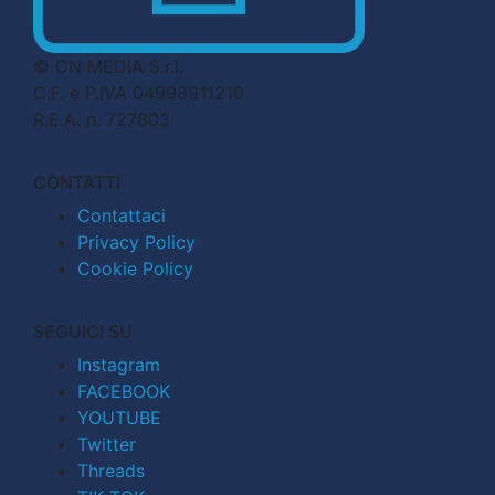
© CN MEDIA S.r.l.
C.F. e P.IVA 04998911210
R.E.A. n. 727803
CONTATTI
Contattaci
Privacy Policy
Cookie Policy
SEGUICI SU
Instagram
FACEBOOK
YOUTUBE
Twitter
Threads