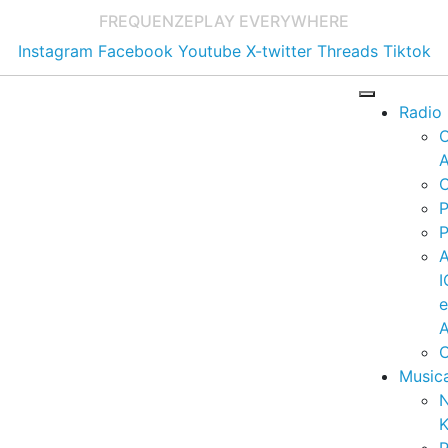
FREQUENZE
PLAY EVERYWHERE
Instagram
Facebook
Youtube
X-twitter
Threads
Tiktok
Radio
A
C
P
P
I
A
C
Music
K