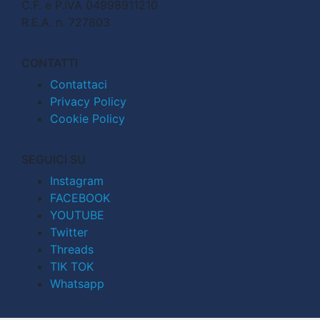
C.F. e P.IVA 04998911210
R.E.A. n. 727803
CONTATTI
Contattaci
Privacy Policy
Cookie Policy
SEGUICI SU
Instagram
FACEBOOK
YOUTUBE
Twitter
Threads
TIK TOK
Whatsapp