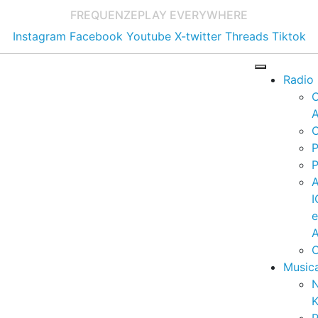
FREQUENZE
PLAY EVERYWHERE
Instagram
Facebook
Youtube
X-twitter
Threads
Tiktok
Radio
A
C
P
P
I
A
C
Music
K