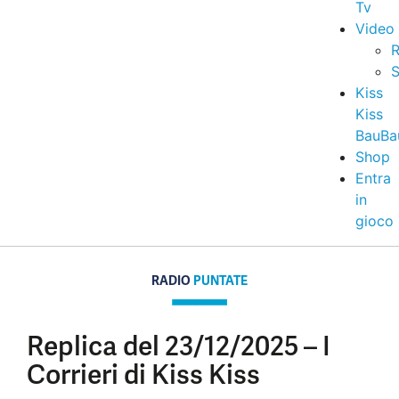
Tv
Video
R
S
Kiss
Kiss
BauBa
Shop
Entra
in
gioco
RADIO
PUNTATE
Replica del 23/12/2025 – I
Corrieri di Kiss Kiss