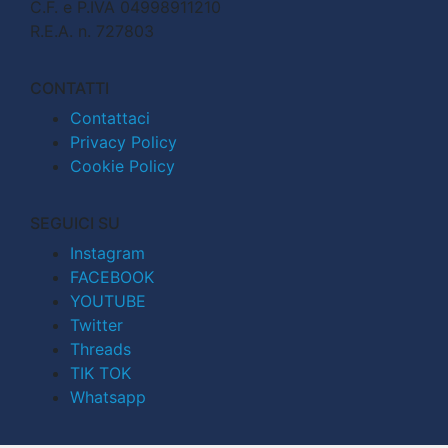
C.F. e P.IVA 04998911210
R.E.A. n. 727803
CONTATTI
Contattaci
Privacy Policy
Cookie Policy
SEGUICI SU
Instagram
FACEBOOK
YOUTUBE
Twitter
Threads
TIK TOK
Whatsapp