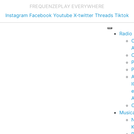
FREQUENZE
PLAY EVERYWHERE
Instagram
Facebook
Youtube
X-twitter
Threads
Tiktok
Radio
A
C
P
P
I
A
C
Music
K