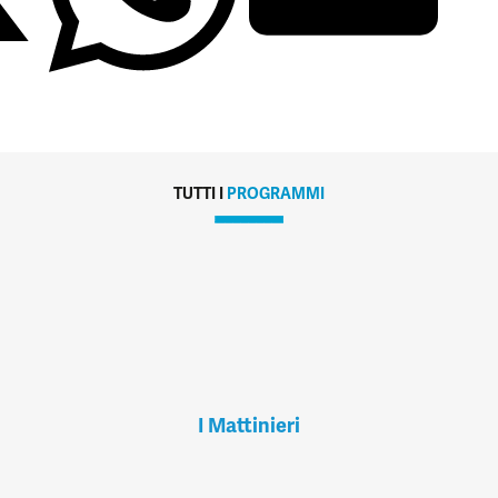
TUTTI I
PROGRAMMI
I Mattinieri