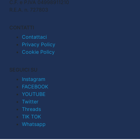
C.F. e P.IVA 04998911210
R.E.A. n. 727803
CONTATTI
Contattaci
Privacy Policy
Cookie Policy
SEGUICI SU
Instagram
FACEBOOK
YOUTUBE
Twitter
Threads
TIK TOK
Whatsapp