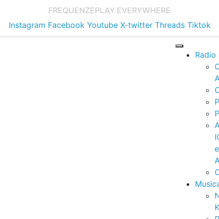
FREQUENZE
PLAY EVERYWHERE
Instagram
Facebook
Youtube
X-twitter
Threads
Tiktok
Radio
A
C
P
P
I
A
C
Music
K