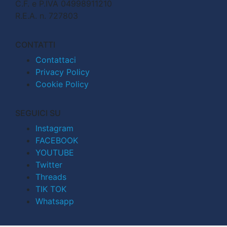
C.F. e P.IVA 04998911210
R.E.A. n. 727803
CONTATTI
Contattaci
Privacy Policy
Cookie Policy
SEGUICI SU
Instagram
FACEBOOK
YOUTUBE
Twitter
Threads
TIK TOK
Whatsapp