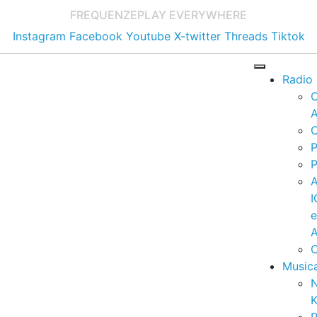
FREQUENZE
PLAY EVERYWHERE
Instagram
Facebook
Youtube
X-twitter
Threads
Tiktok
Radio
A
C
P
P
I
A
C
Music
K