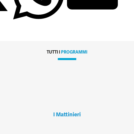
TUTTI I
PROGRAMMI
I Mattinieri