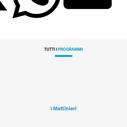
TUTTI I
PROGRAMMI
I Mattinieri