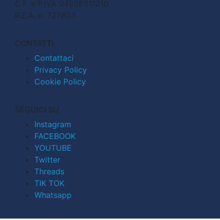
C.F. e P.IVA 04998911210
R.E.A. n. 727803
CONTATTI
Contattaci
Privacy Policy
Cookie Policy
SEGUICI SU
Instagram
FACEBOOK
YOUTUBE
Twitter
Threads
TIK TOK
Whatsapp