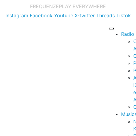
FREQUENZE
PLAY EVERYWHERE
Instagram
Facebook
Youtube
X-twitter
Threads
Tiktok
Radio
A
C
P
P
I
A
C
Music
K