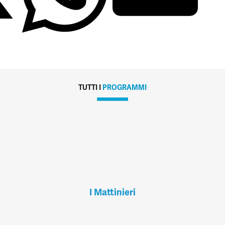
TUTTI I
PROGRAMMI
I Mattinieri