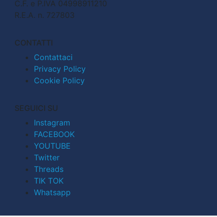
C.F. e P.IVA 04998911210
R.E.A. n. 727803
CONTATTI
Contattaci
Privacy Policy
Cookie Policy
SEGUICI SU
Instagram
FACEBOOK
YOUTUBE
Twitter
Threads
TIK TOK
Whatsapp