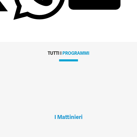
TUTTI I
PROGRAMMI
I Mattinieri