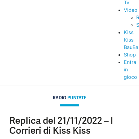
Tv
Video
R
S
Kiss
Kiss
BauBa
Shop
Entra
in
gioco
RADIO
PUNTATE
Replica del 21/11/2022 – I
Corrieri di Kiss Kiss