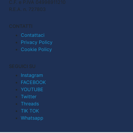
C.F. e P.IVA 04998911210
R.E.A. n. 727803
CONTATTI
Contattaci
Privacy Policy
Cookie Policy
SEGUICI SU
Instagram
FACEBOOK
YOUTUBE
Twitter
Threads
TIK TOK
Whatsapp