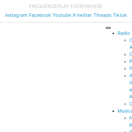
FREQUENZE
PLAY EVERYWHERE
Instagram
Facebook
Youtube
X-twitter
Threads
Tiktok
Radio
A
C
P
P
I
A
C
Music
K