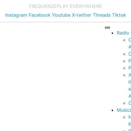
FREQUENZE
PLAY EVERYWHERE
Instagram
Facebook
Youtube
X-twitter
Threads
Tiktok
Radio
A
C
P
P
I
A
C
Music
K