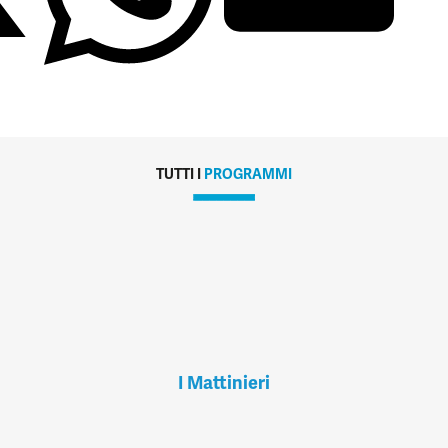
TUTTI I
PROGRAMMI
I Mattinieri