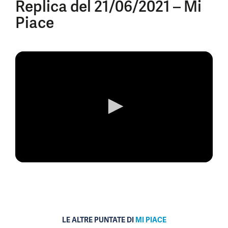
Replica del 21/06/2021 – Mi
Piace
0
seconds
of
0
seconds
LE ALTRE PUNTATE DI
MI PIACE