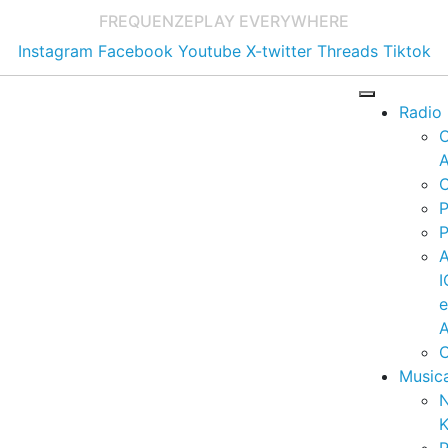
FREQUENZE
PLAY EVERYWHERE
Instagram
Facebook
Youtube
X-twitter
Threads
Tiktok
Radio
A
C
P
P
I
A
C
Music
K