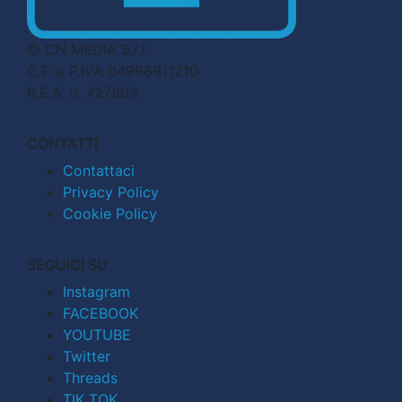
© CN MEDIA S.r.l.
C.F. e P.IVA 04998911210
R.E.A. n. 727803
CONTATTI
Contattaci
Privacy Policy
Cookie Policy
SEGUICI SU
Instagram
FACEBOOK
YOUTUBE
Twitter
Threads
TIK TOK