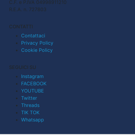
C.F. e P.IVA 04998911210
R.E.A. n. 727803
CONTATTI
Contattaci
Privacy Policy
Cookie Policy
SEGUICI SU
Instagram
FACEBOOK
YOUTUBE
Twitter
Threads
TIK TOK
Whatsapp