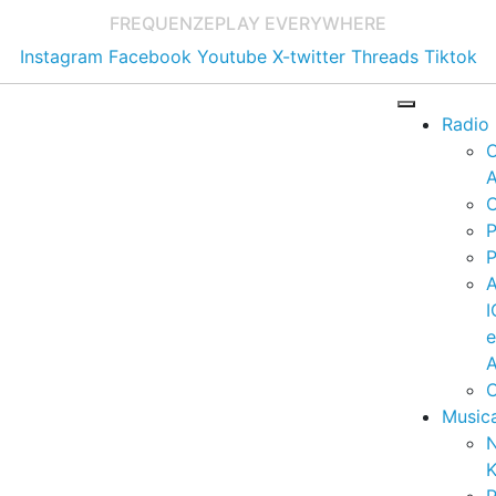
FREQUENZE
PLAY EVERYWHERE
Instagram
Facebook
Youtube
X-twitter
Threads
Tiktok
Radio
A
C
P
P
I
A
C
Music
K