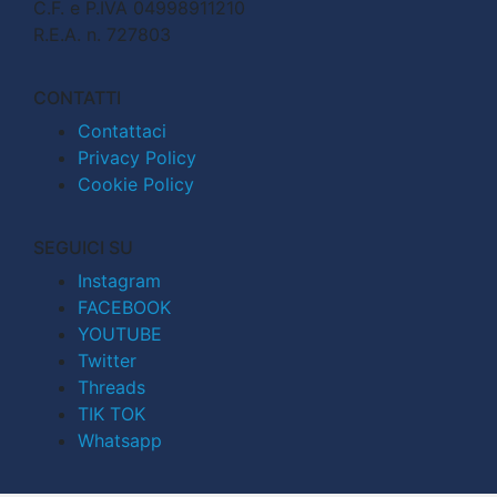
C.F. e P.IVA 04998911210
R.E.A. n. 727803
CONTATTI
Contattaci
Privacy Policy
Cookie Policy
SEGUICI SU
Instagram
FACEBOOK
YOUTUBE
Twitter
Threads
TIK TOK
Whatsapp