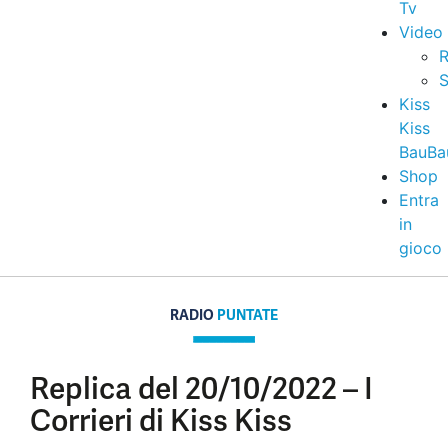
Tv
Video
R
S
Kiss
Kiss
BauBa
Shop
Entra
in
gioco
RADIO
PUNTATE
Replica del 20/10/2022 – I
Corrieri di Kiss Kiss