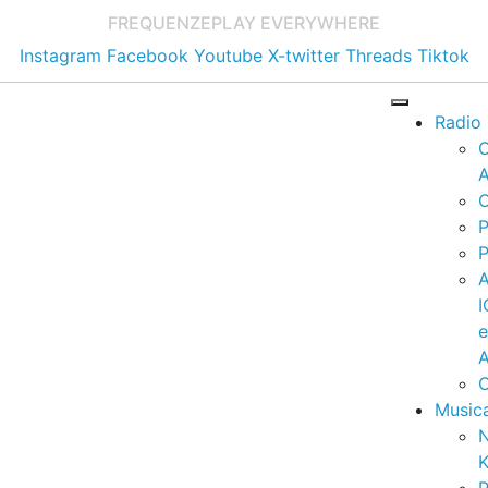
FREQUENZE
PLAY EVERYWHERE
Instagram
Facebook
Youtube
X-twitter
Threads
Tiktok
Radio
A
C
P
P
I
A
C
Music
K