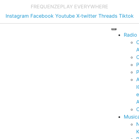
FREQUENZE
PLAY EVERYWHERE
Instagram
Facebook
Youtube
X-twitter
Threads
Tiktok
Radio
A
C
P
P
I
A
C
Music
K