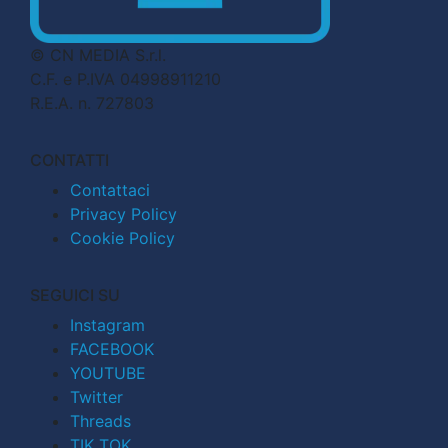
© CN MEDIA S.r.l.
C.F. e P.IVA 04998911210
R.E.A. n. 727803
CONTATTI
Contattaci
Privacy Policy
Cookie Policy
SEGUICI SU
Instagram
FACEBOOK
YOUTUBE
Twitter
Threads
TIK TOK