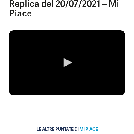
Replica del 20/07/2021 – Mi
Piace
0
seconds
of
0
seconds
LE ALTRE PUNTATE DI
MI PIACE