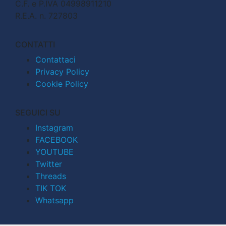
C.F. e P.IVA 04998911210
R.E.A. n. 727803
CONTATTI
Contattaci
Privacy Policy
Cookie Policy
SEGUICI SU
Instagram
FACEBOOK
YOUTUBE
Twitter
Threads
TIK TOK
Whatsapp