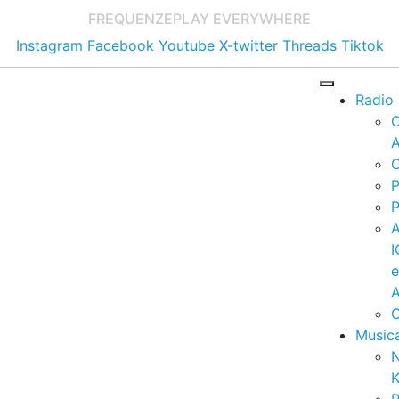
FREQUENZE
PLAY EVERYWHERE
Instagram
Facebook
Youtube
X-twitter
Threads
Tiktok
Radio
A
C
P
P
I
A
C
Music
K