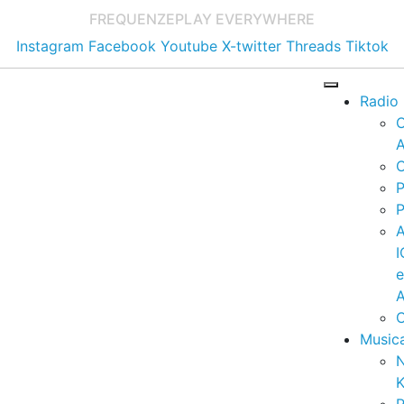
FREQUENZE
PLAY EVERYWHERE
Instagram
Facebook
Youtube
X-twitter
Threads
Tiktok
Radio
A
C
P
P
I
A
C
Music
K