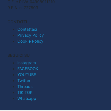
C.F. e P.IVA 04998911210
R.E.A. n. 727803
CONTATTI
Contattaci
Privacy Policy
Cookie Policy
SEGUICI SU
Instagram
FACEBOOK
YOUTUBE
Twitter
Threads
TIK TOK
Whatsapp