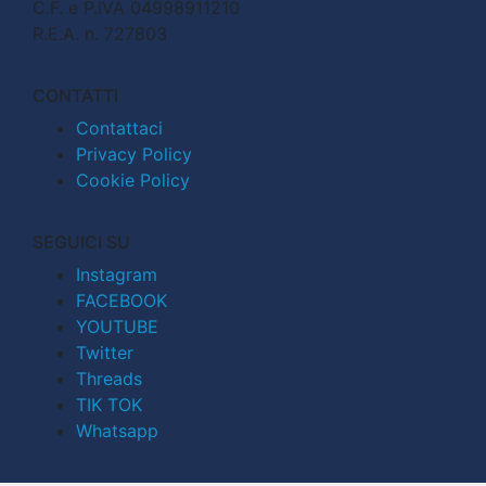
C.F. e P.IVA 04998911210
R.E.A. n. 727803
CONTATTI
Contattaci
Privacy Policy
Cookie Policy
SEGUICI SU
Instagram
FACEBOOK
YOUTUBE
Twitter
Threads
TIK TOK
Whatsapp