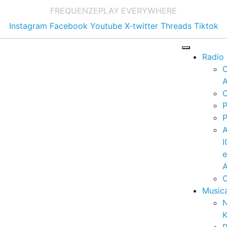
FREQUENZE
PLAY EVERYWHERE
Instagram
Facebook
Youtube
X-twitter
Threads
Tiktok
Radio
A
C
P
P
I
A
C
Music
K