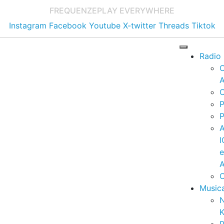
FREQUENZE
PLAY EVERYWHERE
Instagram
Facebook
Youtube
X-twitter
Threads
Tiktok
Radio
A
C
P
P
I
A
C
Music
K