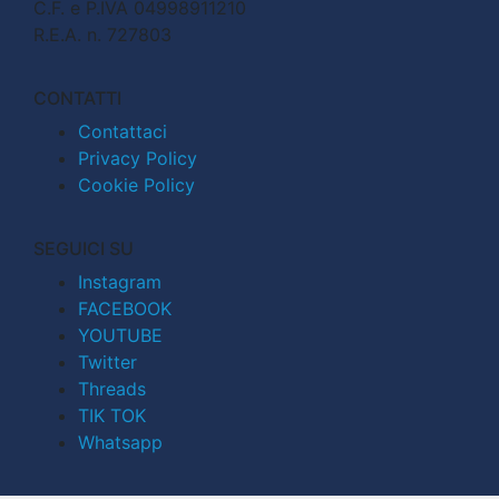
C.F. e P.IVA 04998911210
R.E.A. n. 727803
CONTATTI
Contattaci
Privacy Policy
Cookie Policy
SEGUICI SU
Instagram
FACEBOOK
YOUTUBE
Twitter
Threads
TIK TOK
Whatsapp