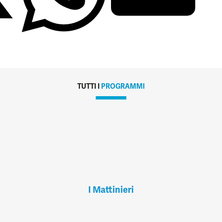
TUTTI I
PROGRAMMI
I Mattinieri