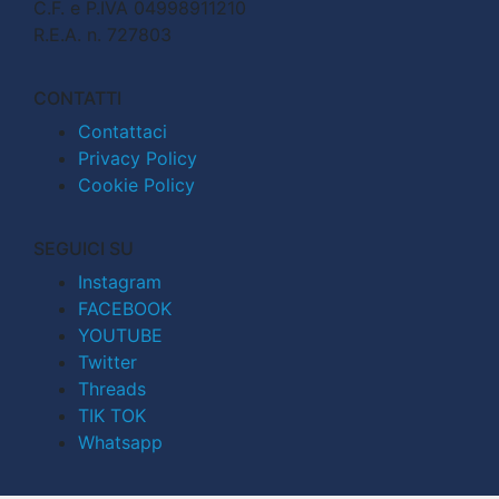
C.F. e P.IVA 04998911210
R.E.A. n. 727803
CONTATTI
Contattaci
Privacy Policy
Cookie Policy
SEGUICI SU
Instagram
FACEBOOK
YOUTUBE
Twitter
Threads
TIK TOK
Whatsapp